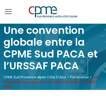
Une convention
globale entre la
CPME Sud PACA et
l’URSSAF PACA
CPME Sud Provence Alpes Côte D'Azur
>
Partenaires
>
Une
Convention Globale Entre La CPME Sud PACA Et L’URSSAF
PACA