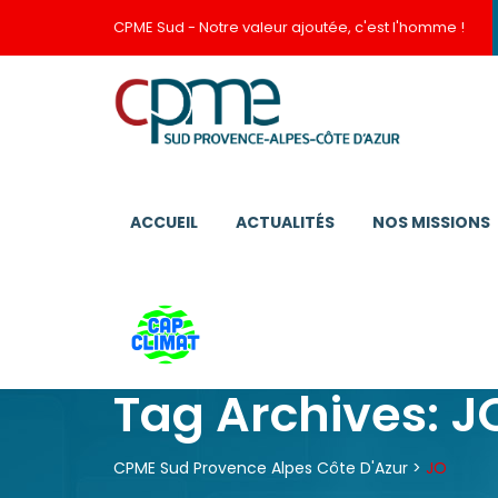
CPME Sud - Notre valeur ajoutée, c'est l'homme !
ACCUEIL
ACTUALITÉS
NOS MISSIONS
Tag Archives:
J
CPME Sud Provence Alpes Côte D'Azur
>
JO