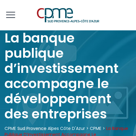
La banque
publique
d’investissement
accompagne le
développement
des entreprises
CPME Sud Provence Alpes Côte D'Azur
>
CPME
>
La Banque
Publique D’investissement Accompagne Le