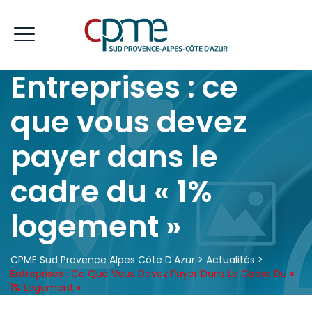
Entreprises : ce
que vous devez
payer dans le
cadre du « 1%
logement »
CPME Sud Provence Alpes Côte D'Azur
>
Actualités
>
Entreprises : Ce Que Vous Devez Payer Dans Le Cadre Du «
1% Logement »