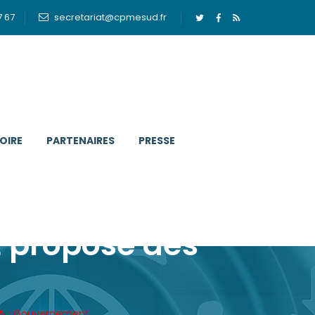
7 67
secretariat@cpmesud.fr
OIRE
PARTENAIRES
PRESSE
E propose des
ns Au Gouvernement