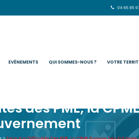
04 65 85 9
EVÉNEMENTS
QUI SOMMES-NOUS ?
VOTRE TERRIT
ultés des PME, la CPM
ouvernement
s
>
Face Aux Difficultés Des PME, La CPME Propose Des Solutio