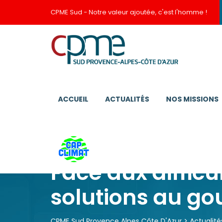
CPME Sud - Notre valeur ajoutée, c'est l'homme !
ACCUEIL
ACTUALITÉS
NOS MISSIONS
Face aux diffic
solutions au g
CPME Sud Provence Alpes Côte D'Azur
>
Actualité