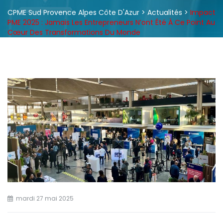
CPME Sud Provence Alpes Côte D'Azur
>
Actualités
>
Impact
PME 2025 : Jamais Les Entrepreneurs N’ont Été À Ce Point Au
Cœur Des Transformations Du Monde
mardi 27 mai 2025