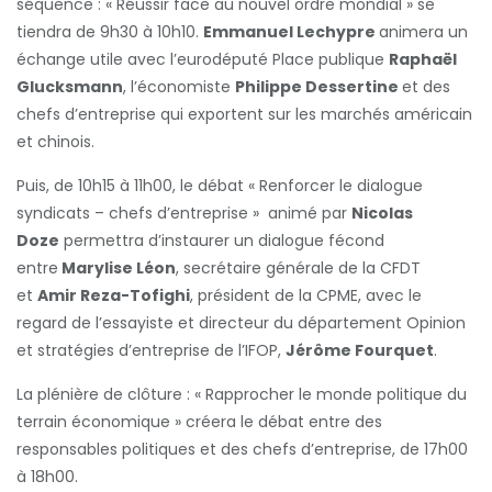
séquence : « Réussir face au nouvel ordre mondial » se
tiendra de 9h30 à 10h10.
Emmanuel Lechypre
animera un
échange utile avec l’eurodéputé Place publique
Raphaël
Glucksmann
, l’économiste
Philippe Dessertine
et des
chefs d’entreprise qui exportent sur les marchés américain
et chinois.
Puis, de 10h15 à 11h00, le débat « Renforcer le dialogue
syndicats – chefs d’entreprise » animé par
Nicolas
Doze
permettra d’instaurer un dialogue fécond
entre
Marylise Léon
, secrétaire générale de la CFDT
et
Amir Reza-Tofighi
, président de la CPME, avec le
regard de l’essayiste et directeur du département Opinion
et stratégies d’entreprise de l’IFOP,
Jérôme Fourquet
.
La plénière de clôture : « Rapprocher le monde politique du
terrain économique » créera le débat entre des
responsables politiques et des chefs d’entreprise, de 17h00
à 18h00.