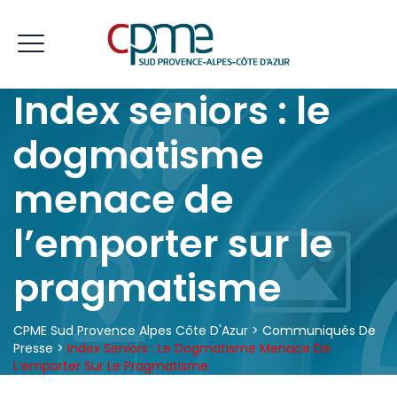
Index seniors : le
dogmatisme
menace de
l’emporter sur le
pragmatisme
CPME Sud Provence Alpes Côte D'Azur
>
Communiqués De
Presse
>
Index Seniors : Le Dogmatisme Menace De
L’emporter Sur Le Pragmatisme