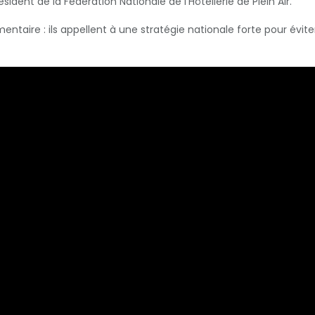
dent de la Fédération Nationale de l’Hôtellerie de Plein Air.
ementaire : ils appellent à une stratégie nationale forte pour évi