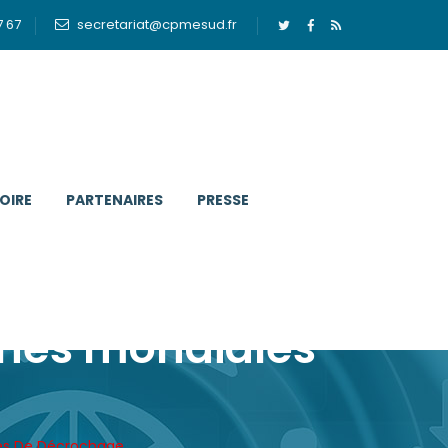
7 67
secretariat@cpmesud.fr
OIRE
PARTENAIRES
PRESSE
nnes mondiales
es De Décrochage