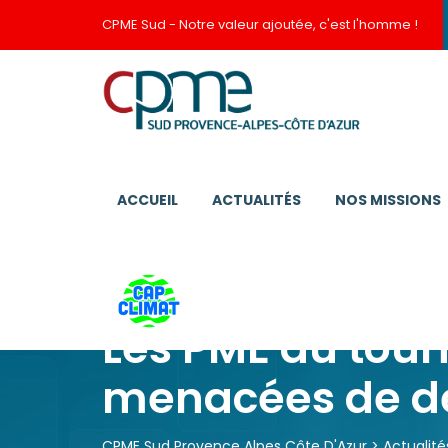
CPME Sud - Notre valeur ajoutée, c'est l'homme !
ACCUEIL
ACTUALITÉS
NOS MISSIONS
Les PME du tou
menacées de d
CPME Sud Provence Alpes Côte D'Azur
>
Actualité