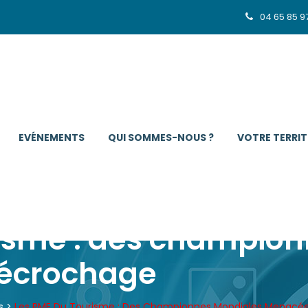
04 65 85 9
EVÉNEMENTS
QUI SOMMES-NOUS ?
VOTRE TERRIT
risme : des champio
écrochage
s
>
Les PME Du Tourisme : Des Championnes Mondiales Menacé