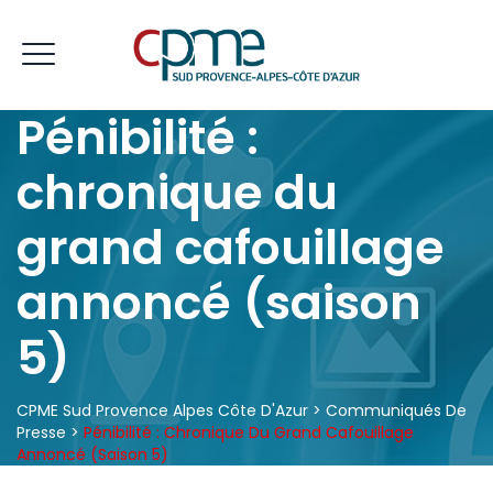
Pénibilité :
chronique du
grand cafouillage
annoncé (saison
5)
CPME Sud Provence Alpes Côte D'Azur
>
Communiqués De
Presse
>
Pénibilité : Chronique Du Grand Cafouillage
Annoncé (saison 5)